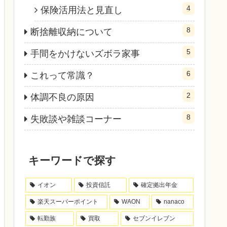
4
保険活用法と見直し
8
断捨離収納について
5
手間をかけないズボラ家事
6
これって常識？
2
体調不良の原因
8
失敗談や雑談コーナー
キーワードで探す
イオン
投資信託
確定拠出年金
楽天スーパーポイント
WAON
nanaco
転勤族
買取
セブンイレブン