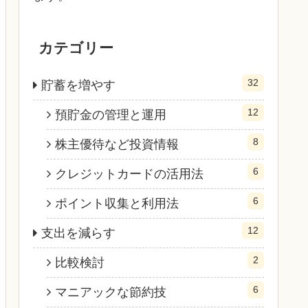
カテゴリー
32
貯蓄を増やす
12
預貯金の管理と運用
8
株主優待など投資情報
6
クレジットカードの活用法
6
ポイント収集と利用法
12
支出を減らす
2
比較検討
6
マニアックな節約技