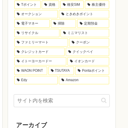
Tポイント
資格
格安SIM
株主優待
オークション
ときめきポイント
電子マネー
掃除
定期預金
リサイクル
ミニマリスト
ファミリーマート
クーポン
クレジットカード
クイックペイ
イトーヨーカードー
イオンカード
WAON POINT
TSUTAYA
Pontaポイント
Edy
Amazon
アーカイブ