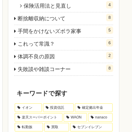
4
保険活用法と見直し
8
断捨離収納について
5
手間をかけないズボラ家事
6
これって常識？
2
体調不良の原因
8
失敗談や雑談コーナー
キーワードで探す
イオン
投資信託
確定拠出年金
楽天スーパーポイント
WAON
nanaco
転勤族
買取
セブンイレブン