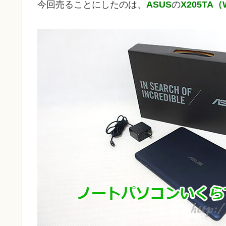
今回売ることにしたのは、
ASUS
の
X205TA（