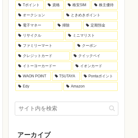
Tポイント
資格
格安SIM
株主優待
オークション
ときめきポイント
電子マネー
掃除
定期預金
リサイクル
ミニマリスト
ファミリーマート
クーポン
クレジットカード
クイックペイ
イトーヨーカードー
イオンカード
WAON POINT
TSUTAYA
Pontaポイント
Edy
Amazon
アーカイブ