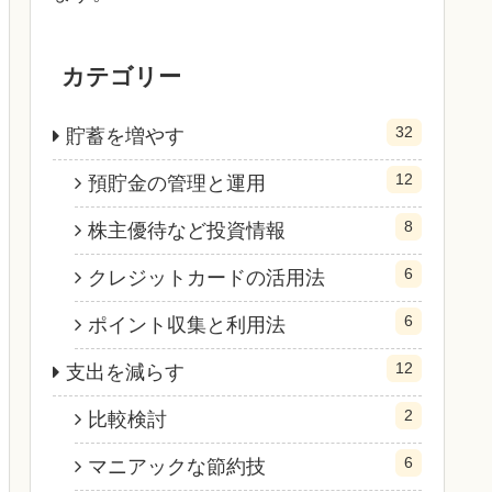
カテゴリー
32
貯蓄を増やす
12
預貯金の管理と運用
8
株主優待など投資情報
6
クレジットカードの活用法
6
ポイント収集と利用法
12
支出を減らす
2
比較検討
6
マニアックな節約技