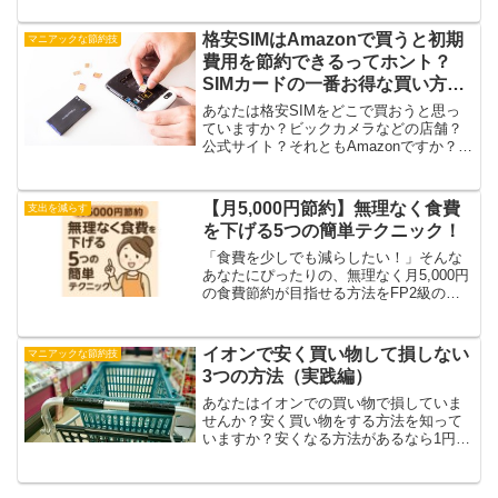
す。１．食費の管理２．消耗品の買いだ
め３．定期的な支出の見直し４．貯蓄を
格安SIMはAmazonで買うと初期
現金以外で持つ物価高で...
マニアックな節約技
費用を節約できるってホント？
SIMカードの一番お得な買い方を
教えます！
あなたは格安SIMをどこで買おうと思っ
ていますか？ビックカメラなどの店舗？
公式サイト？それともAmazonですか？ど
こで買っても同じだと思われていそうな
格安SIMは、実は購入場所によって初期
費用を節約できることがあるのです。結
【月5,000円節約】無理なく食費
支出を減らす
論から言うと、...
を下げる5つの簡単テクニック！
「食費を少しでも減らしたい！」そんな
あなたにぴったりの、無理なく月5,000円
の食費節約が目指せる方法をFP2級の管
理人がご紹介します！どれも今日から始
められる簡単なテクニックばかり。私が
実践している方法もあります。忙しい主
イオンで安く買い物して損しない
マニアックな節約技
婦や一人暮らしの...
3つの方法（実践編）
あなたはイオンでの買い物で損していま
せんか？安く買い物をする方法を知って
いますか？安くなる方法があるなら1円で
も安く買えるように努力をしたいもので
す。この記事を書いている私はスーパー
のイオンで週2回程度の頻度で買い物して