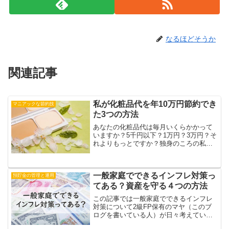
なるほどそうか
関連記事
私が化粧品代を年10万円節約でき
マニアックな節約技
た3つの方法
あなたの化粧品代は毎月いくらかかって
いますか？5千円以下？1万円？3万円？そ
れよりもっとですか？独身のころの私は
化粧品代に毎月1万円程度使っていまし
た。年間にすると12万円も使っていたこ
とになります。好きなブランドの新商品
一般家庭でできるインフレ対策っ
が出るたびに「買わ...
預貯金の管理と運用
てある？資産を守る４つの方法
この記事では一般家庭でできるインフレ
対策について2級FP保有のマヤ（このブ
ログを書いている人）が日々考えている
ことや実践していることをまとめていま